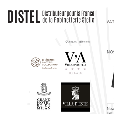
Quelques références
NO
News
Docu